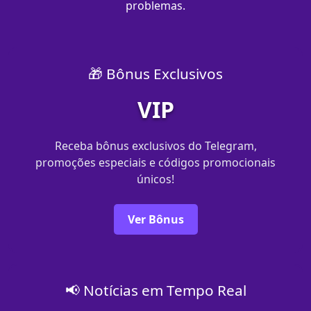
problemas.
🎁 Bônus Exclusivos
VIP
Receba bônus exclusivos do Telegram,
promoções especiais e códigos promocionais
únicos!
Ver Bônus
📢 Notícias em Tempo Real