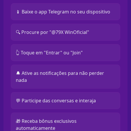
📱 Baixe o app Telegram no seu dispositivo
🔍 Procure por "@79X WinOficial"
👆 Toque em "Entrar" ou "Join"
🔔 Ative as notificações para não perder
nada
💬 Participe das conversas e interaja
🎁 Receba bônus exclusivos
automaticamente