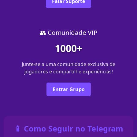
Falar Suporte
👥 Comunidade VIP
1000+
Junte-se a uma comunidade exclusiva de
jogadores e compartilhe experiências!
Entrar Grupo
📱 Como Seguir no Telegram