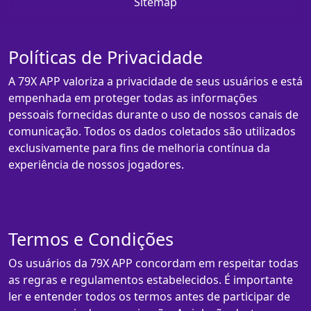
Sitemap
Políticas de Privacidade
A 79X APP valoriza a privacidade de seus usuários e está
empenhada em proteger todas as informações
pessoais fornecidas durante o uso de nossos canais de
comunicação. Todos os dados coletados são utilizados
exclusivamente para fins de melhoria contínua da
experiência de nossos jogadores.
Termos e Condições
Os usuários da 79X APP concordam em respeitar todas
as regras e regulamentos estabelecidos. É importante
ler e entender todos os termos antes de participar de