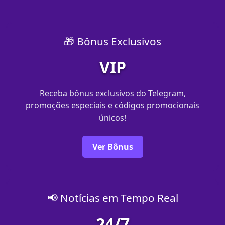
🎁 Bônus Exclusivos
VIP
Receba bônus exclusivos do Telegram,
promoções especiais e códigos promocionais
únicos!
Ver Bônus
📢 Notícias em Tempo Real
24/7