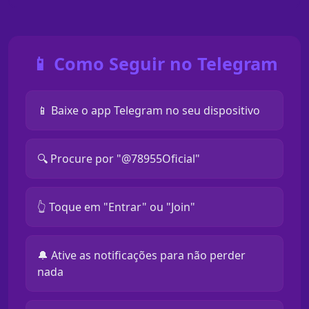
📱 Como Seguir no Telegram
📱 Baixe o app Telegram no seu dispositivo
🔍 Procure por "@78955Oficial"
👆 Toque em "Entrar" ou "Join"
🔔 Ative as notificações para não perder
nada