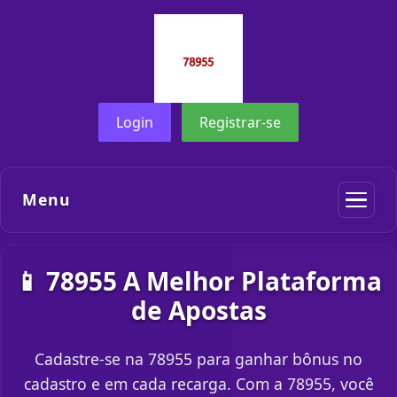
Login
Registrar-se
Menu
📱 78955 A Melhor Plataforma
de Apostas
Cadastre-se na 78955 para ganhar bônus no
cadastro e em cada recarga. Com a 78955, você