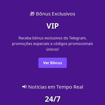
🎁 Bônus Exclusivos
VIP
Receba bônus exclusivos do Telegram,
promoções especiais e códigos promocionais
únicos!
Ver Bônus
📢 Notícias em Tempo Real
24/7