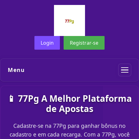
Login
Registrar-se
Menu
📱 77Pg A Melhor Plataforma
de Apostas
Cadastre-se na 77Pg para ganhar bônus no
cadastro e em cada recarga. Com a 77Pg, você