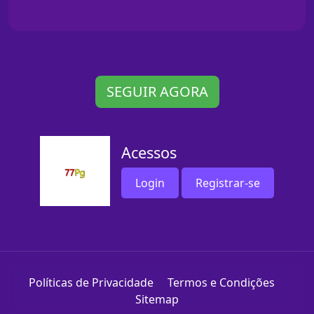
SEGUIR AGORA
Acessos
Login
Registrar-se
Políticas de Privacidade
Termos e Condições
Sitemap