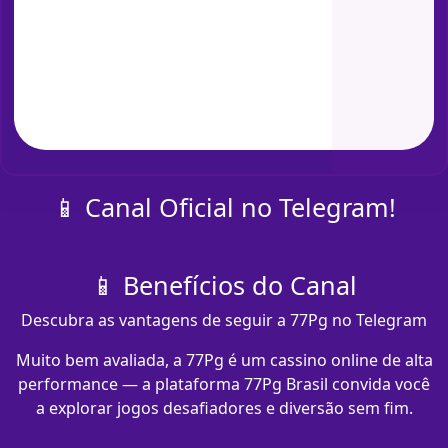
📱 Canal Oficial no Telegram!
📱 Benefícios do Canal
Descubra as vantagens de seguir a 77Pg no Telegram
Muito bem avaliada, a 77Pg é um cassino online de alta
performance — a plataforma 77Pg Brasil convida você
a explorar jogos desafiadores e diversão sem fim.