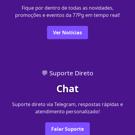
Fique por dentro de todas as novidades,
promoções e eventos da 77Pg em tempo real!
Ver Notícias
💬 Suporte Direto
Chat
Suporte direto via Telegram, respostas rápidas e
atendimento personalizado!
Falar Suporte