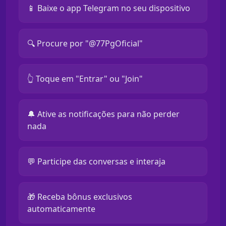
📱 Baixe o app Telegram no seu dispositivo
🔍 Procure por "@77PgOficial"
👆 Toque em "Entrar" ou "Join"
🔔 Ative as notificações para não perder
nada
💬 Participe das conversas e interaja
🎁 Receba bônus exclusivos
automaticamente