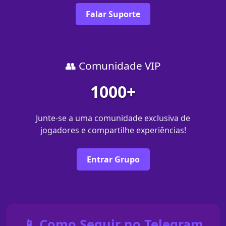
Falar Suporte
👥 Comunidade VIP
1000+
Junte-se a uma comunidade exclusiva de
jogadores e compartilhe experiências!
Entrar Grupo
📱 Como Seguir no Telegram