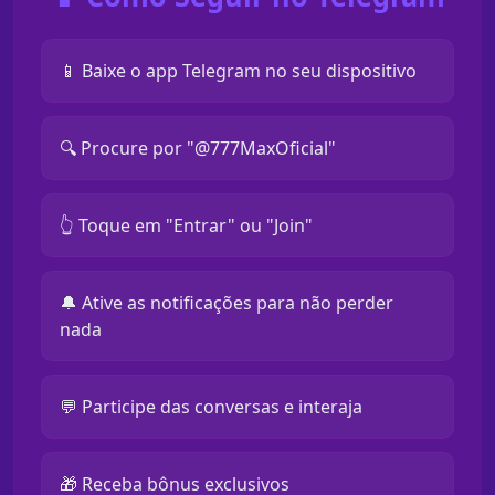
📱 Baixe o app Telegram no seu dispositivo
🔍 Procure por "@777MaxOficial"
👆 Toque em "Entrar" ou "Join"
🔔 Ative as notificações para não perder
nada
💬 Participe das conversas e interaja
🎁 Receba bônus exclusivos