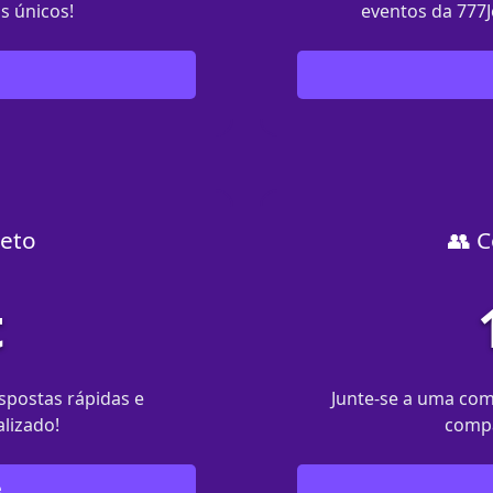
s únicos!
eventos da 777
reto
👥 
t
espostas rápidas e
Junte-se a uma com
lizado!
compa
e