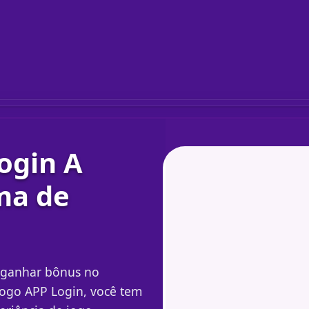
ogin A
ma de
 ganhar bônus no
Jogo APP Login, você tem