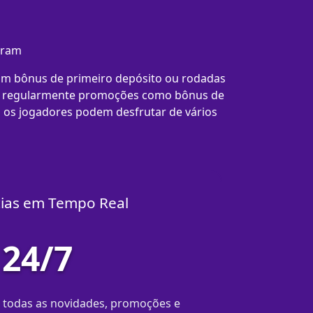
gram
 um bônus de primeiro depósito ou rodadas
niza regularmente promoções como bônus de
 os jogadores podem desfrutar de vários
cias em Tempo Real
24/7
e todas as novidades, promoções e