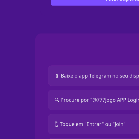
📱 Baixe o app Telegram no seu disp
🔍 Procure por "@777Jogo APP Login
👆 Toque em "Entrar" ou "Join"