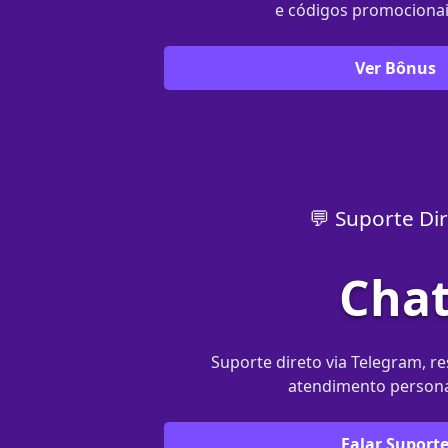
e códigos promocionai
Ver Bônus
💬 Suporte Di
Cha
Suporte direto via Telegram, r
atendimento persona
Falar Suport