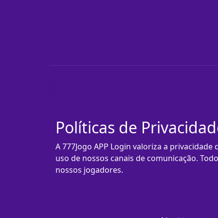
Políticas de Privacida
A 777Jogo APP Login valoriza a privacidade
uso de nossos canais de comunicação. Todos
nossos jogadores.