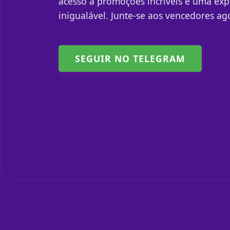
acesso a promoções incríveis e uma exp
inigualável. Junte-se aos vencedores ag
SEGUIR NO TELEGRAM