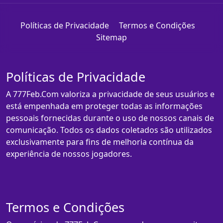
Políticas de Privacidade
Termos e Condições
Sitemap
Políticas de Privacidade
A 777Feb.Com valoriza a privacidade de seus usuários e
está empenhada em proteger todas as informações
pessoais fornecidas durante o uso de nossos canais de
comunicação. Todos os dados coletados são utilizados
exclusivamente para fins de melhoria contínua da
experiência de nossos jogadores.
Termos e Condições