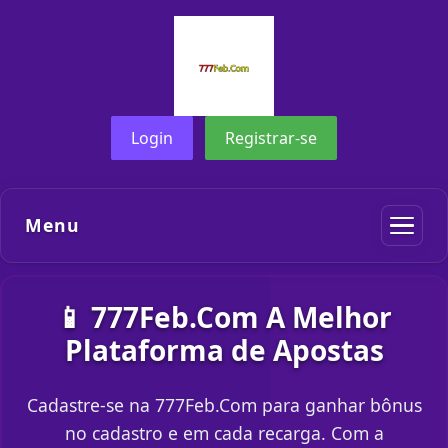
Login
Registrar-se
Menu
📱 777Feb.Com A Melhor
Plataforma de Apostas
Cadastre-se na 777Feb.Com para ganhar bônus
no cadastro e em cada recarga. Com a