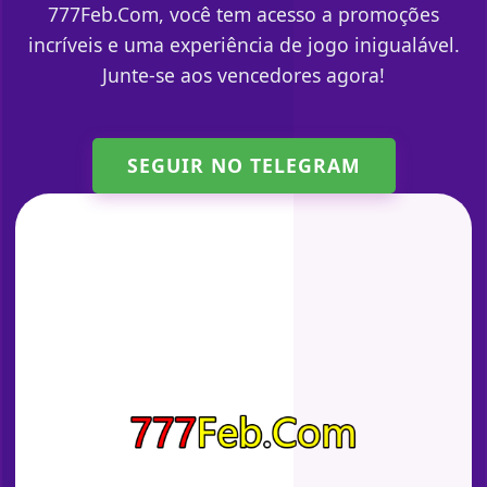
777Feb.Com, você tem acesso a promoções
incríveis e uma experiência de jogo inigualável.
Junte-se aos vencedores agora!
SEGUIR NO TELEGRAM