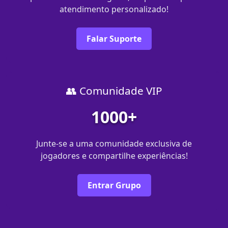
atendimento personalizado!
Falar Suporte
👥 Comunidade VIP
1000+
Junte-se a uma comunidade exclusiva de
jogadores e compartilhe experiências!
Entrar Grupo