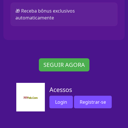
🎁 Receba bônus exclusivos
automaticamente
SEGUIR AGORA
Acessos
Login
Registrar-se