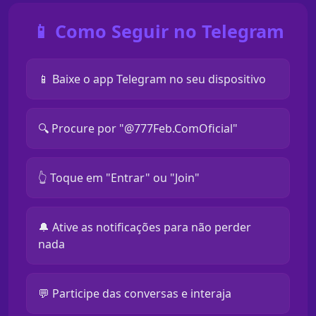
📱 Como Seguir no Telegram
📱 Baixe o app Telegram no seu dispositivo
🔍 Procure por "@777Feb.ComOficial"
👆 Toque em "Entrar" ou "Join"
🔔 Ative as notificações para não perder
nada
💬 Participe das conversas e interaja