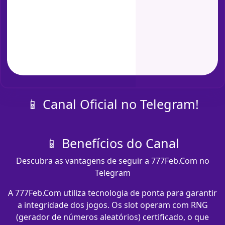
📱 Canal Oficial no Telegram!
📱 Benefícios do Canal
Descubra as vantagens de seguir a 777Feb.Com no
Telegram
A 777Feb.Com utiliza tecnologia de ponta para garantir
a integridade dos jogos. Os slot operam com RNG
(gerador de números aleatórios) certificado, o que