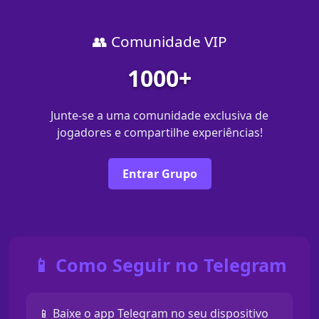
👥 Comunidade VIP
1000+
Junte-se a uma comunidade exclusiva de
jogadores e compartilhe experiências!
Entrar Grupo
📱 Como Seguir no Telegram
📱 Baixe o app Telegram no seu dispositivo