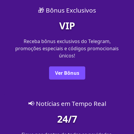
🎁 Bônus Exclusivos
VIP
Receba bônus exclusivos do Telegram,
promoções especiais e códigos promocionais
únicos!
Ver Bônus
📢 Notícias em Tempo Real
24/7