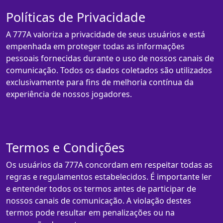
Políticas de Privacidade
A 777A valoriza a privacidade de seus usuários e está
empenhada em proteger todas as informações
pessoais fornecidas durante o uso de nossos canais de
comunicação. Todos os dados coletados são utilizados
exclusivamente para fins de melhoria contínua da
experiência de nossos jogadores.
Termos e Condições
Os usuários da 777A concordam em respeitar todas as
regras e regulamentos estabelecidos. É importante ler
e entender todos os termos antes de participar de
nossos canais de comunicação. A violação destes
termos pode resultar em penalizações ou na