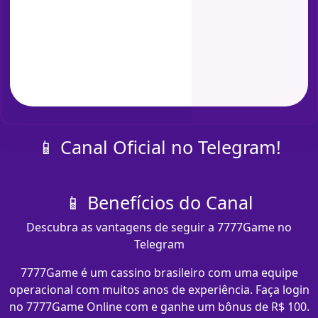
📱 Canal Oficial no Telegram!
📱 Benefícios do Canal
Descubra as vantagens de seguir a 7777Game no
Telegram
7777Game é um cassino brasileiro com uma equipe
operacional com muitos anos de experiência. Faça login
no 7777Game Online com e ganhe um bônus de R$ 100.