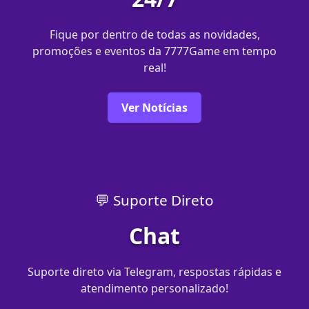
Fique por dentro de todas as novidades,
promoções e eventos da 7777Game em tempo
real!
Ver Notícias
💬 Suporte Direto
Chat
Suporte direto via Telegram, respostas rápidas e
atendimento personalizado!