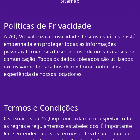
Sitemap
Políticas de Privacidade
A 76Q Vip valoriza a privacidade de seus usuários e está
empenhada em proteger todas as informações
pessoais fornecidas durante o uso de nossos canais de
comunicação. Todos os dados coletados são utilizados
exclusivamente para fins de melhoria contínua da
experiência de nossos jogadores.
Termos e Condições
Os usuários da 76Q Vip concordam em respeitar todas
as regras e regulamentos estabelecidos. É importante
ler e entender todos os termos antes de participar de