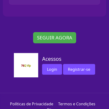
SEGUIR AGORA
Acessos
Login
Registrar-se
Políticas de Privacidade
Termos e Condições