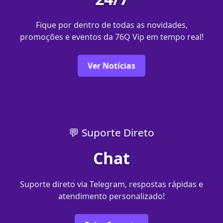
Fique por dentro de todas as novidades,
promoções e eventos da 76Q Vip em tempo real!
Ver Notícias
💬 Suporte Direto
Chat
Suporte direto via Telegram, respostas rápidas e
atendimento personalizado!