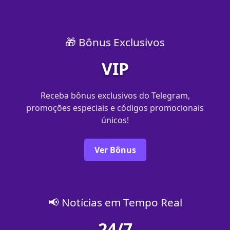
🎁 Bônus Exclusivos
VIP
Receba bônus exclusivos do Telegram,
promoções especiais e códigos promocionais
únicos!
Ver Bônus
📢 Notícias em Tempo Real
24/7