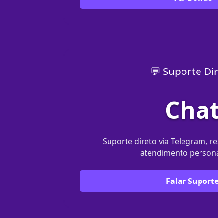
💬 Suporte Di
Cha
Suporte direto via Telegram, r
atendimento persona
Falar Suport