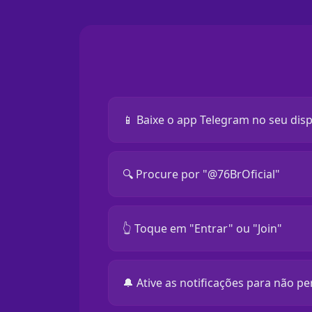
📱 Baixe o app Telegram no seu disp
🔍 Procure por "@76BrOficial"
👆 Toque em "Entrar" ou "Join"
🔔 Ative as notificações para não p