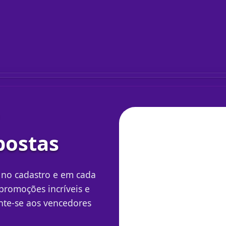
postas
 no cadastro e em cada
promoções incríveis e
unte-se aos vencedores