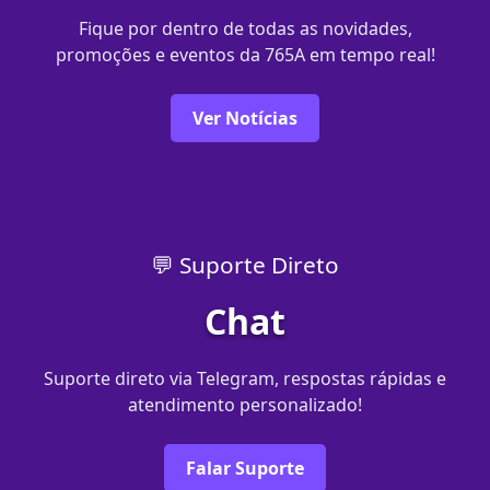
Fique por dentro de todas as novidades,
promoções e eventos da 765A em tempo real!
Ver Notícias
💬 Suporte Direto
Chat
Suporte direto via Telegram, respostas rápidas e
atendimento personalizado!
Falar Suporte