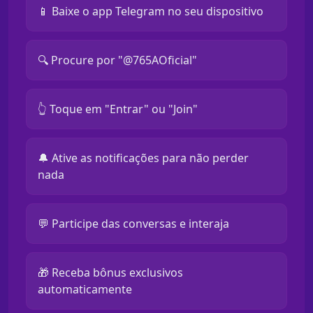
📱 Baixe o app Telegram no seu dispositivo
🔍 Procure por "@765AOficial"
👆 Toque em "Entrar" ou "Join"
🔔 Ative as notificações para não perder
nada
💬 Participe das conversas e interaja
🎁 Receba bônus exclusivos
automaticamente