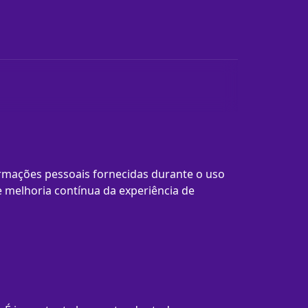
ormações pessoais fornecidas durante o uso
e melhoria contínua da experiência de