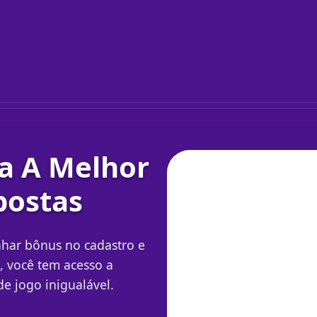
ma A Melhor
postas
nhar bônus no cadastro e
, você tem acesso a
e jogo inigualável.