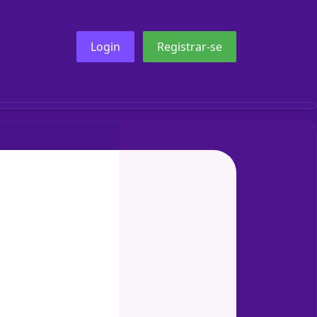
Login
Registrar-se