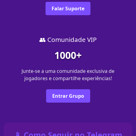
Falar Suporte
👥 Comunidade VIP
1000+
Junte-se a uma comunidade exclusiva de
jogadores e compartilhe experiências!
Entrar Grupo
📱 Como Seguir no Telegram