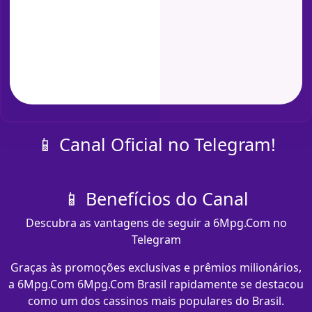
📱 Canal Oficial no Telegram!
📱 Benefícios do Canal
Descubra as vantagens de seguir a 6Mpg.Com no
Telegram
Graças às promoções exclusivas e prêmios milionários,
a 6Mpg.Com 6Mpg.Com Brasil rapidamente se destacou
como um dos cassinos mais populares do Brasil.