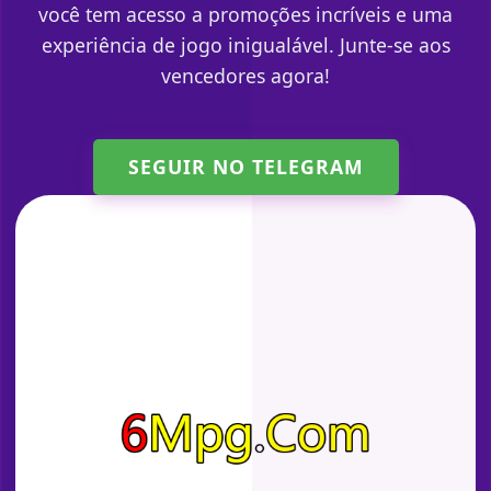
você tem acesso a promoções incríveis e uma
experiência de jogo inigualável. Junte-se aos
vencedores agora!
SEGUIR NO TELEGRAM