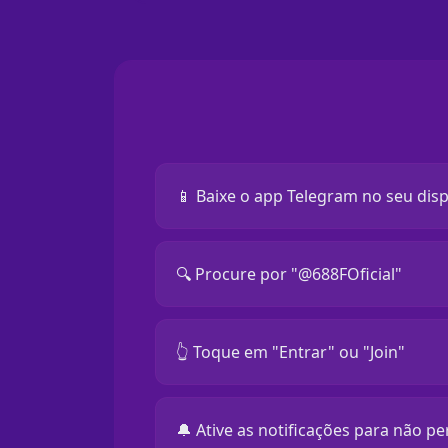
📱 Baixe o app Telegram no seu disp
🔍 Procure por "@688FOficial"
👆 Toque em "Entrar" ou "Join"
🔔 Ative as notificações para não p