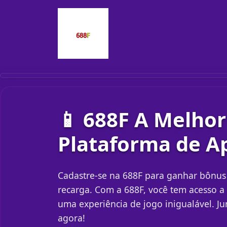
📱 688F A Melhor
Plataforma de A
Cadastre-se na 688F para ganhar bônus
recarga. Com a 688F, você tem acesso a
uma experiência de jogo inigualável. J
agora!