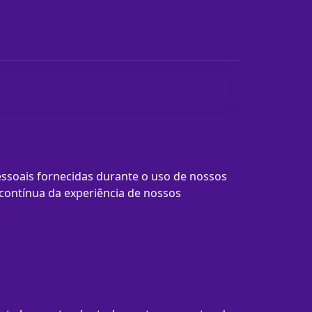
essoais fornecidas durante o uso de nossos
 contínua da experiência de nossos