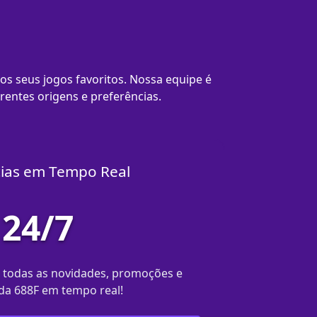
s seus jogos favoritos. Nossa equipe é
rentes origens e preferências.
cias em Tempo Real
24/7
e todas as novidades, promoções e
da 688F em tempo real!