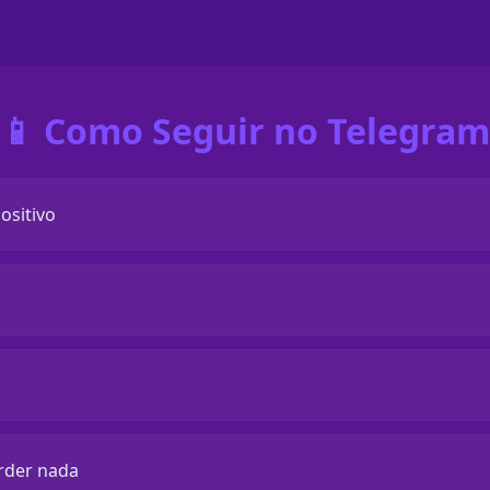
📱 Como Seguir no Telegram
ositivo
erder nada