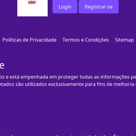
Login
Registrar-se
Políticas de Privacidade
Termos e Condições
Sitemap
de
rios e está empenhada em proteger todas as informações p
tados são utilizados exclusivamente para fins de melhoria