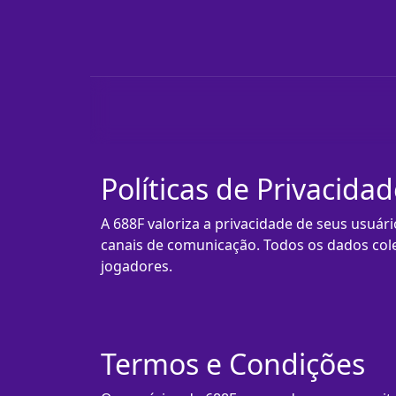
Políticas de Privacida
A 688F valoriza a privacidade de seus usuá
canais de comunicação. Todos os dados cole
jogadores.
Termos e Condições