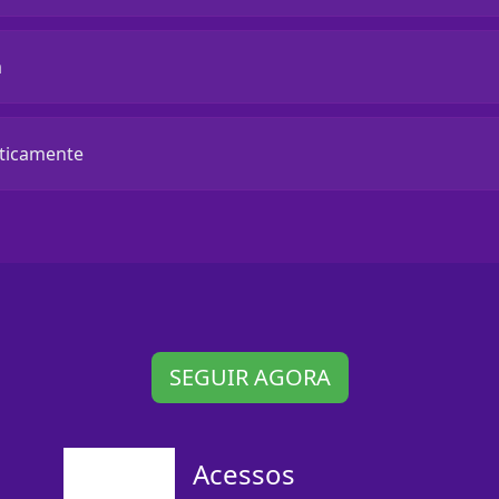
a
aticamente
SEGUIR AGORA
Acessos