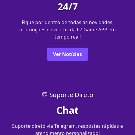
24/7
Fique por dentro de todas as novidades,
promoções e eventos da 67 Game APP em
tempo real!
Ver Notícias
💬 Suporte Direto
Chat
Suporte direto via Telegram, respostas rápidas e
atendimento personalizado!