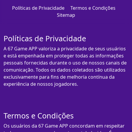
Políticas de Privacidade
Termos e Condições
Sitemap
Políticas de Privacidade
A 67 Game APP valoriza a privacidade de seus usuários
e está empenhada em proteger todas as informações
pessoais fornecidas durante o uso de nossos canais de
comunicação. Todos os dados coletados são utilizados
exclusivamente para fins de melhoria contínua da
experiência de nossos jogadores.
Termos e Condições
Os usuários da 67 Game APP concordam em respeitar