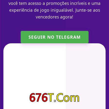
você tem acesso a promoções incríveis e uma
experiência de jogo inigualável. Junte-se aos
vencedores agora!
SEGUIR NO TELEGRAM