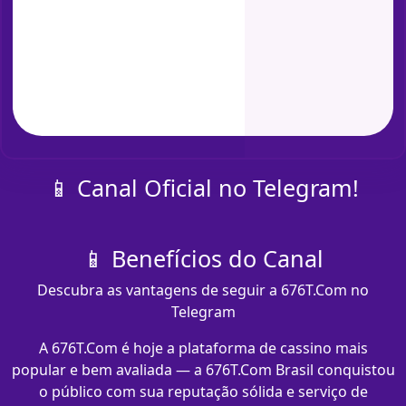
📱 Canal Oficial no Telegram!
📱 Benefícios do Canal
Descubra as vantagens de seguir a 676T.Com no
Telegram
A 676T.Com é hoje a plataforma de cassino mais
popular e bem avaliada — a 676T.Com Brasil conquistou
o público com sua reputação sólida e serviço de