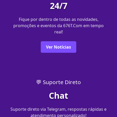
24/7
Fique por dentro de todas as novidades,
promoções e eventos da 676T.Com em tempo
real!
Ver Notícias
💬 Suporte Direto
Chat
Suporte direto via Telegram, respostas rápidas e
atendimento personalizado!