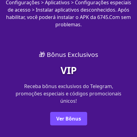
Configurações > Aplicativos > Configurações especiais
de acesso > Instalar aplicativos desconhecidos. Após
habilitar, você poderá instalar o APK da 6745.Com sem
problemas.
🎁 Bônus Exclusivos
VIP
Receba bônus exclusivos do Telegram,
promoções especiais e códigos promocionais
únicos!
Ver Bônus