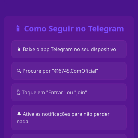
📱 Como Seguir no Telegram
📱 Baixe o app Telegram no seu dispositivo
🔍 Procure por "@6745.ComOficial"
👆 Toque em "Entrar" ou "Join"
🔔 Ative as notificações para não perder
nada