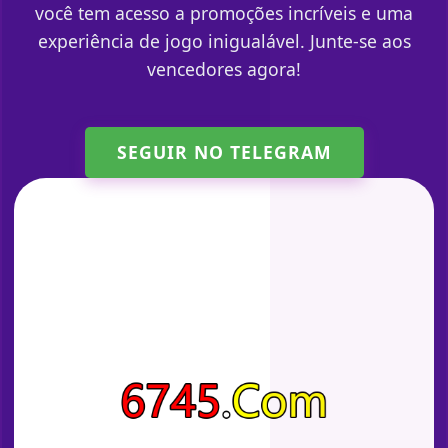
você tem acesso a promoções incríveis e uma
experiência de jogo inigualável. Junte-se aos
vencedores agora!
SEGUIR NO TELEGRAM