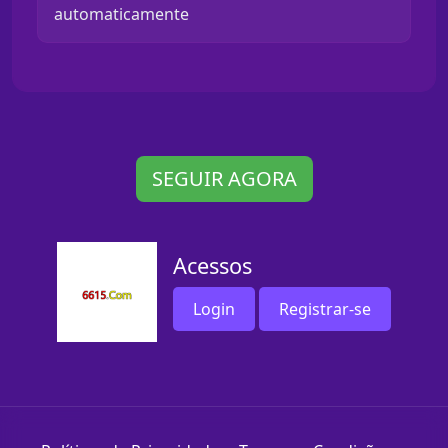
automaticamente
SEGUIR AGORA
Acessos
Login
Registrar-se