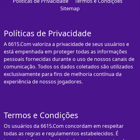
Políticas de Privacidade
Termos e Condições
Sitemap
Políticas de Privacidade
A 6615.Com valoriza a privacidade de seus usuários e
está empenhada em proteger todas as informações
pessoais fornecidas durante o uso de nossos canais de
comunicação. Todos os dados coletados são utilizados
exclusivamente para fins de melhoria contínua da
experiência de nossos jogadores.
Termos e Condições
Os usuários da 6615.Com concordam em respeitar
todas as regras e regulamentos estabelecidos. É