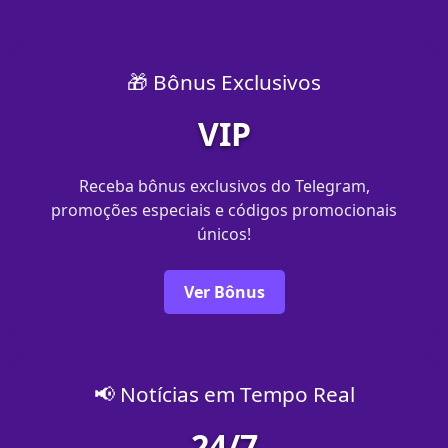
🎁 Bônus Exclusivos
VIP
Receba bônus exclusivos do Telegram,
promoções especiais e códigos promocionais
únicos!
Ver Bônus
📢 Notícias em Tempo Real
24/7