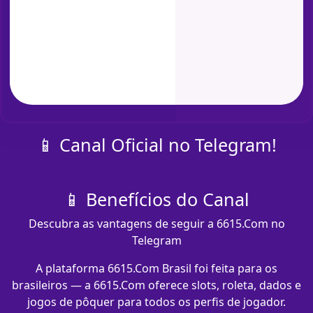
📱 Canal Oficial no Telegram!
📱 Benefícios do Canal
Descubra as vantagens de seguir a 6615.Com no
Telegram
A plataforma 6615.Com Brasil foi feita para os
brasileiros — a 6615.Com oferece slots, roleta, dados e
jogos de pôquer para todos os perfis de jogador.