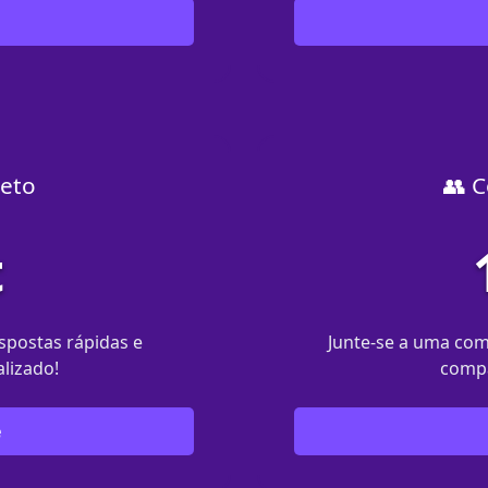
reto
👥 
t
espostas rápidas e
Junte-se a uma com
lizado!
compa
e