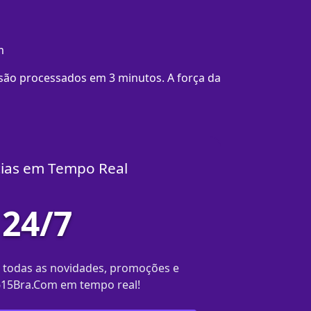
m
são processados em 3 minutos. A força da
cias em Tempo Real
24/7
e todas as novidades, promoções e
615Bra.Com em tempo real!