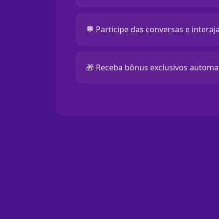
💬 Participe das conversas e interaj
🎁 Receba bônus exclusivos autom