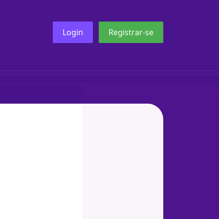
Login
Registrar-se