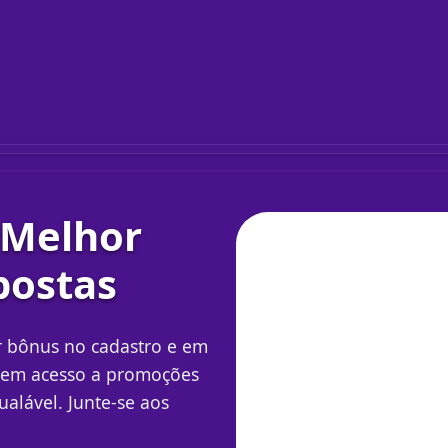
 Melhor
postas
r bônus no cadastro e em
 tem acesso a promoções
ualável. Junte-se aos