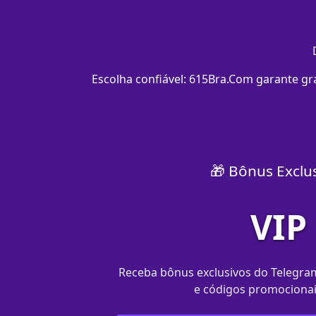
Escolha confiável: 615Bra.Com garante g
🎁 Bônus Exclu
VIP
Receba bônus exclusivos do Telegra
e códigos promocionai