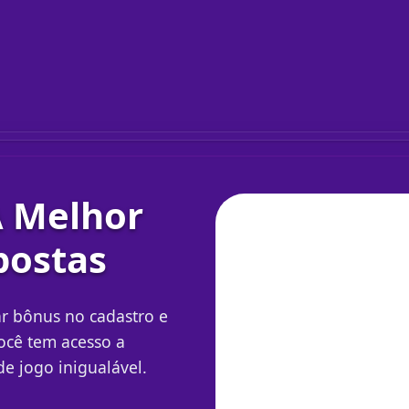
A Melhor
postas
r bônus no cadastro e
ocê tem acesso a
e jogo inigualável.