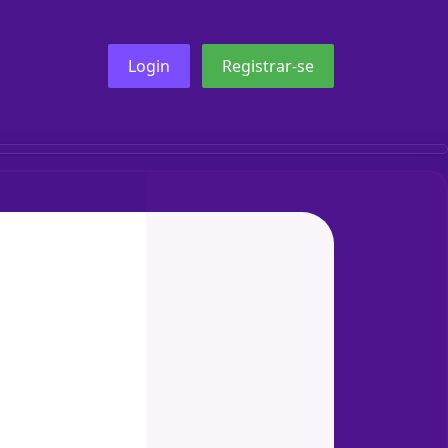
Login
Registrar-se