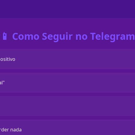
📱 Como Seguir no Telegram
ositivo
l"
erder nada