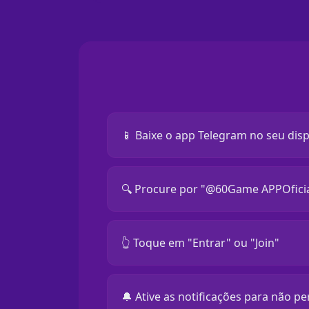
📱 Baixe o app Telegram no seu disp
🔍 Procure por "@60Game APPOficia
👆 Toque em "Entrar" ou "Join"
🔔 Ative as notificações para não p