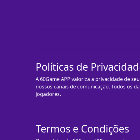
Políticas de Privacida
A 60Game APP valoriza a privacidade de se
nossos canais de comunicação. Todos os dad
jogadores.
Termos e Condições