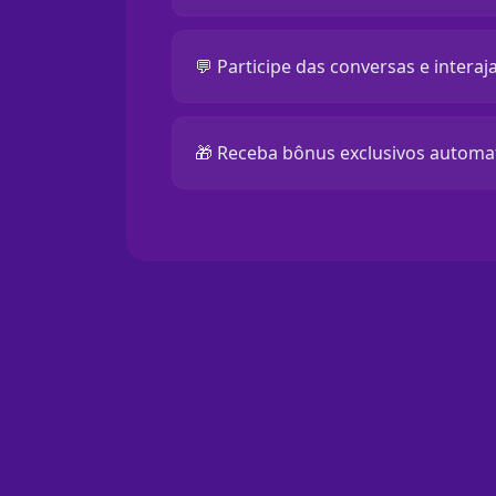
💬 Participe das conversas e interaj
🎁 Receba bônus exclusivos autom