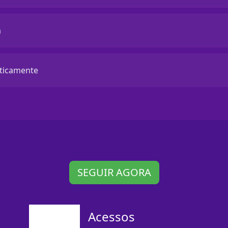
a
aticamente
SEGUIR AGORA
Acessos