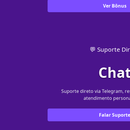
Ver Bônus
💬 Suporte Di
Cha
Suporte direto via Telegram, r
atendimento persona
Falar Suport