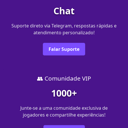
Chat
Suporte direto via Telegram, respostas rápidas e
atendimento personalizado!
Falar Suporte
👥 Comunidade VIP
1000+
Junte-se a uma comunidade exclusiva de
jogadores e compartilhe experiências!