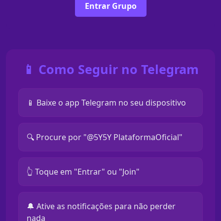
Entrar Grupo
📱 Como Seguir no Telegram
📱 Baixe o app Telegram no seu dispositivo
🔍 Procure por "@5Y5Y PlataformaOficial"
👆 Toque em "Entrar" ou "Join"
🔔 Ative as notificações para não perder
nada