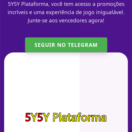
5Y5Y Plataforma, você tem acesso a promoções
incríveis e uma experiência de jogo inigualável.
Junte-se aos vencedores agora!
SEGUIR NO TELEGRAM