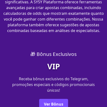
significativas. A 5Y5Y Plataforma oferece ferramentas
avançadas para criar apostas combinadas, incluindo
calculadoras de odds que mostram exatamente quanto
você pode ganhar com diferentes combinações. Nossa
plataforma também oferece sugestões de apostas
combinadas baseadas em análises de especialistas.
🎁 Bônus Exclusivos
VIP
Receba bônus exclusivos do Telegram,
promoções especiais e códigos promocionais
únicos!
Ver Bônus