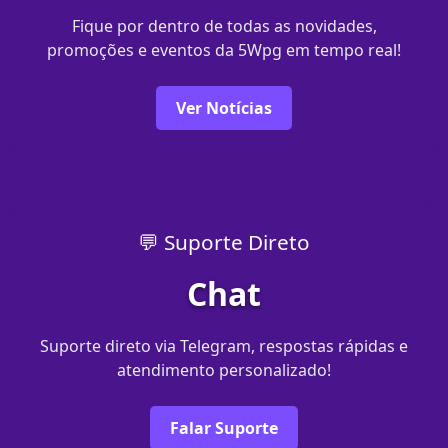
Fique por dentro de todas as novidades,
promoções e eventos da 5Wpg em tempo real!
Ver Notícias
💬 Suporte Direto
Chat
Suporte direto via Telegram, respostas rápidas e
atendimento personalizado!
Falar Suporte