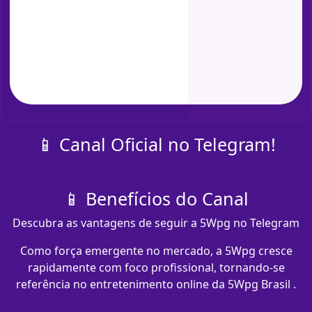
📱 Canal Oficial no Telegram!
📱 Benefícios do Canal
Descubra as vantagens de seguir a 5Wpg no Telegram
Como força emergente no mercado, a 5Wpg cresce
rapidamente com foco profissional, tornando-se
referência no entretenimento online da 5Wpg Brasil .