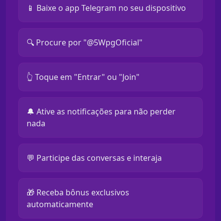
📱 Baixe o app Telegram no seu dispositivo
🔍 Procure por "@5WpgOficial"
👆 Toque em "Entrar" ou "Join"
🔔 Ative as notificações para não perder
nada
💬 Participe das conversas e interaja
🎁 Receba bônus exclusivos
automaticamente