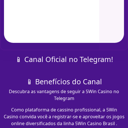
📱 Canal Oficial no Telegram!
📱 Benefícios do Canal
Descubra as vantagens de seguir a 5Win Casino no
Telegram
Como plataforma de cassino profissional, a 5Win
Casino convida você a registrar-se e aproveitar os jogos
online diversificados da linha 5Win Casino Brasil .