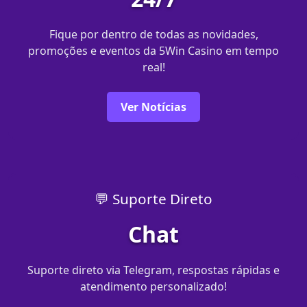
Fique por dentro de todas as novidades,
promoções e eventos da 5Win Casino em tempo
real!
Ver Notícias
💬 Suporte Direto
Chat
Suporte direto via Telegram, respostas rápidas e
atendimento personalizado!