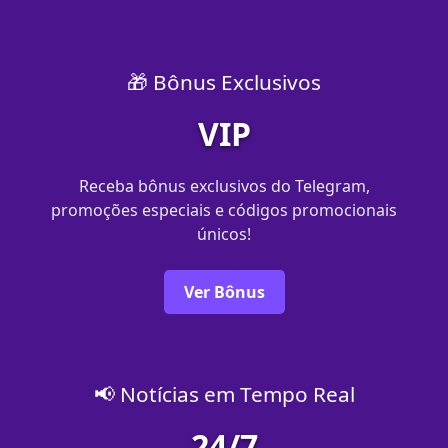
🎁 Bônus Exclusivos
VIP
Receba bônus exclusivos do Telegram,
promoções especiais e códigos promocionais
únicos!
Ver Bônus
📢 Notícias em Tempo Real
24/7