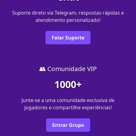
Suporte direto via Telegram, respostas rápidas e
atendimento personalizado!
Falar Suporte
👥 Comunidade VIP
1000+
Junte-se a uma comunidade exclusiva de
jogadores e compartilhe experiências!
Entrar Grupo