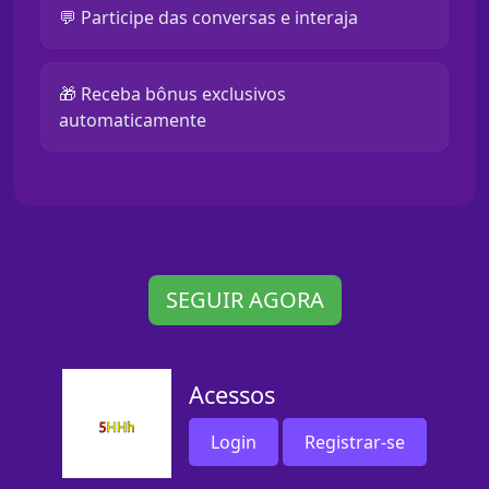
💬 Participe das conversas e interaja
🎁 Receba bônus exclusivos
automaticamente
SEGUIR AGORA
Acessos
Login
Registrar-se