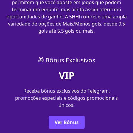
permitem que você aposte em jogos que podem
terminar em empate, mas ainda assim oferecem
oportunidades de ganho. A 5HHh oferece uma ampla
variedade de opções de Mais/Menos gols, desde 0.5
gols até 5.5 gols ou mais.
🎁 Bônus Exclusivos
VIP
Receba bônus exclusivos do Telegram,
promoções especiais e códigos promocionais
únicos!
Ver Bônus