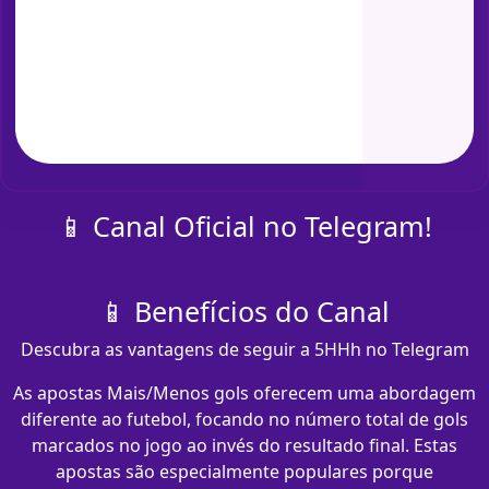
📱 Canal Oficial no Telegram!
📱 Benefícios do Canal
Descubra as vantagens de seguir a 5HHh no Telegram
As apostas Mais/Menos gols oferecem uma abordagem
diferente ao futebol, focando no número total de gols
marcados no jogo ao invés do resultado final. Estas
apostas são especialmente populares porque