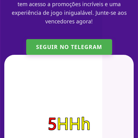
tem acesso a promoções incríveis e uma
experiência de jogo inigualável. Junte-se aos
vencedores agora!
SEGUIR NO TELEGRAM