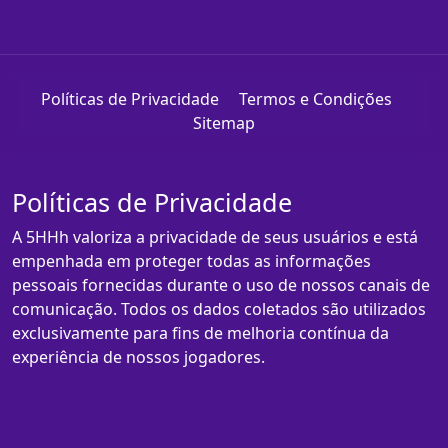
Políticas de Privacidade
Termos e Condições
Sitemap
Políticas de Privacidade
A 5HHh valoriza a privacidade de seus usuários e está
empenhada em proteger todas as informações
pessoais fornecidas durante o uso de nossos canais de
comunicação. Todos os dados coletados são utilizados
exclusivamente para fins de melhoria contínua da
experiência de nossos jogadores.