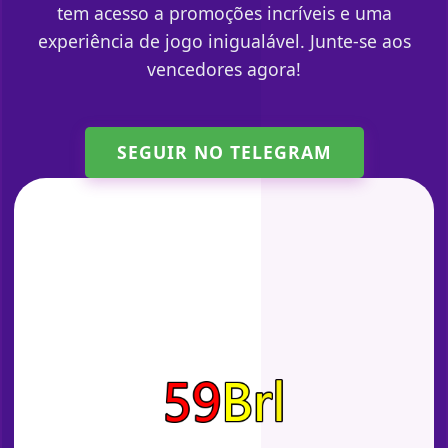
tem acesso a promoções incríveis e uma
experiência de jogo inigualável. Junte-se aos
vencedores agora!
SEGUIR NO TELEGRAM