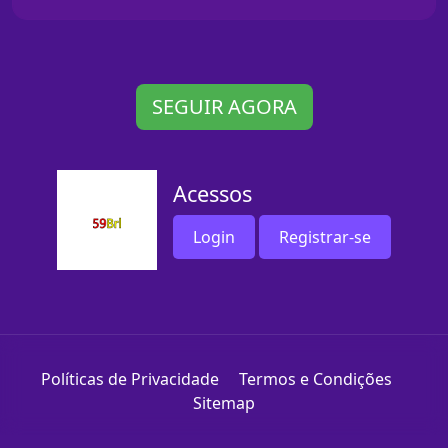
SEGUIR AGORA
Acessos
Login
Registrar-se
Políticas de Privacidade
Termos e Condições
Sitemap