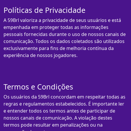
Políticas de Privacidade
A 59Brl valoriza a privacidade de seus usuários e está
empenhada em proteger todas as informações
pessoais fornecidas durante o uso de nossos canais de
comunicação. Todos os dados coletados são utilizados
exclusivamente para fins de melhoria contínua da
experiência de nossos jogadores.
Termos e Condições
Os usuários da 59Brl concordam em respeitar todas as
regras e regulamentos estabelecidos. É importante ler
e entender todos os termos antes de participar de
nossos canais de comunicação. A violação destes
termos pode resultar em penalizações ou na