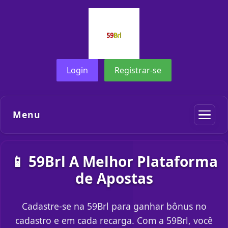
Login
Registrar-se
Menu
📱 59Brl A Melhor Plataforma
de Apostas
Cadastre-se na 59Brl para ganhar bônus no
cadastro e em cada recarga. Com a 59Brl, você