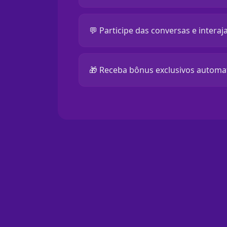
💬 Participe das conversas e interaj
🎁 Receba bônus exclusivos autom