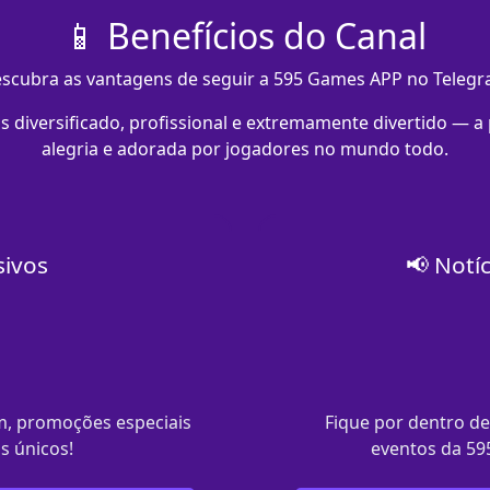
📱 Benefícios do Canal
scubra as vantagens de seguir a 595 Games APP no Teleg
diversificado, profissional e extremamente divertido — a
alegria e adorada por jogadores no mundo todo.
sivos
📢 Notí
m, promoções especiais
Fique por dentro d
s únicos!
eventos da 59