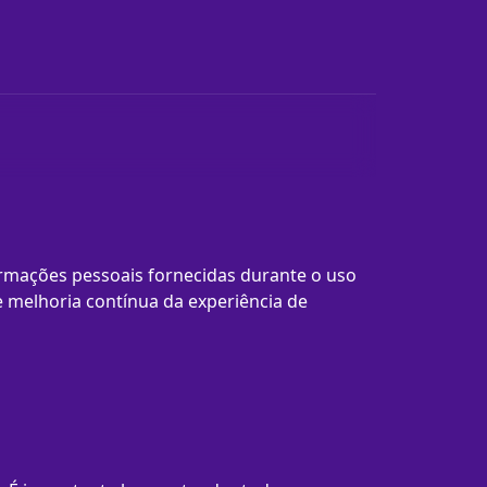
ormações pessoais fornecidas durante o uso
e melhoria contínua da experiência de