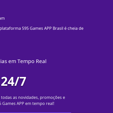
ram
 plataforma 595 Games APP Brasil é cheia de
cias em Tempo Real
24/7
e todas as novidades, promoções e
5 Games APP em tempo real!