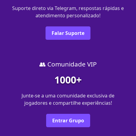
Suporte direto via Telegram, respostas rápidas e
atendimento personalizado!
Falar Suporte
👥 Comunidade VIP
1000+
Junte-se a uma comunidade exclusiva de
jogadores e compartilhe experiências!
Entrar Grupo