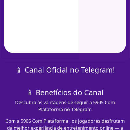
📱 Canal Oficial no Telegram!
📱 Benefícios do Canal
Descubra as vantagens de seguir a 5905 Com
Plataforma no Telegram
Com a 5905 Com Plataforma , os jogadores desfrutam
da melhor experiência de entretenimento online — a