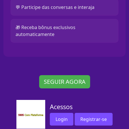
💬 Participe das conversas e interaja
🎁 Receba bônus exclusivos
automaticamente
SEGUIR AGORA
Acessos
Login
Registrar-se