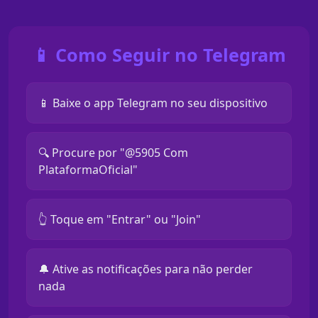
📱 Como Seguir no Telegram
📱 Baixe o app Telegram no seu dispositivo
🔍 Procure por "@5905 Com
PlataformaOficial"
👆 Toque em "Entrar" ou "Join"
🔔 Ative as notificações para não perder
nada