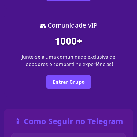
👥 Comunidade VIP
1000+
Junte-se a uma comunidade exclusiva de
jogadores e compartilhe experiências!
Entrar Grupo
📱 Como Seguir no Telegram