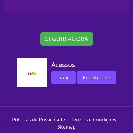
SEGUIR AGORA
Acessos
Login
Registrar-se
Políticas de Privacidade
Termos e Condições
Sitemap