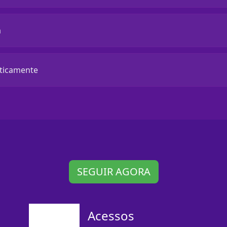
a
aticamente
SEGUIR AGORA
Acessos