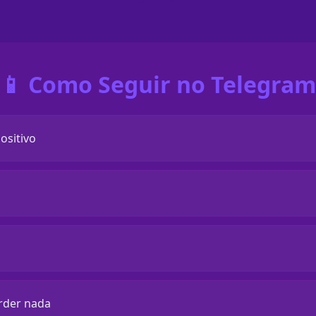
📱 Como Seguir no Telegram
ositivo
erder nada