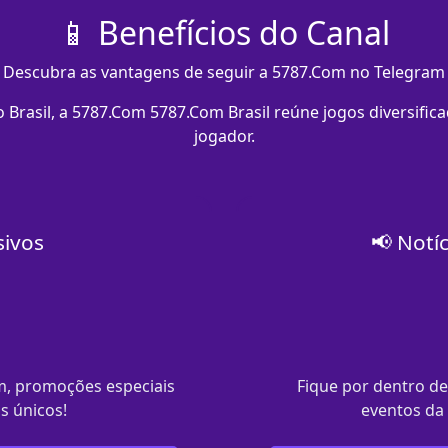
📱 Benefícios do Canal
Descubra as vantagens de seguir a 5787.Com no Telegram
o Brasil, a 5787.Com 5787.Com Brasil reúne jogos diversifi
jogador.
sivos
📢 Notí
m, promoções especiais
Fique por dentro d
s únicos!
eventos da