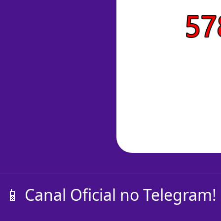
📱 Canal Oficial no Telegram!