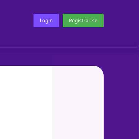
Login
Registrar-se