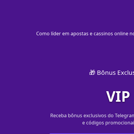
Como líder em apostas e cassinos online n
🎁 Bônus Exclu
VIP
Receba bônus exclusivos do Telegra
e códigos promocionai