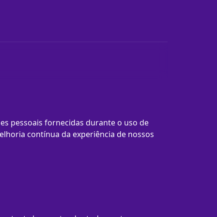
es pessoais fornecidas durante o uso de
elhoria contínua da experiência de nossos