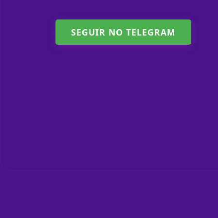
SEGUIR NO TELEGRAM