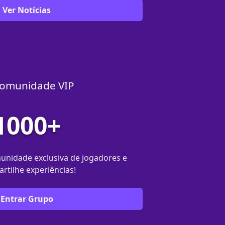
Ver Notícias
Comunidade VIP
1000+
unidade exclusiva de jogadores e
rtilhe experiências!
Entrar Grupo