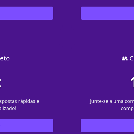
reto
👥 
t
espostas rápidas e
Junte-se a uma com
lizado!
compa
e