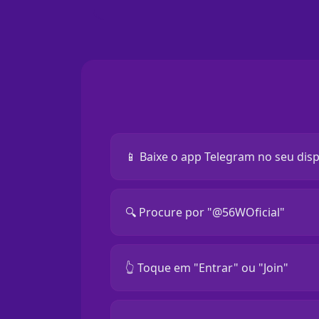
📱 Baixe o app Telegram no seu disp
🔍 Procure por "@56WOficial"
👆 Toque em "Entrar" ou "Join"