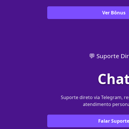
Ver Bônus
💬 Suporte Di
Cha
Suporte direto via Telegram, r
atendimento persona
Falar Suport