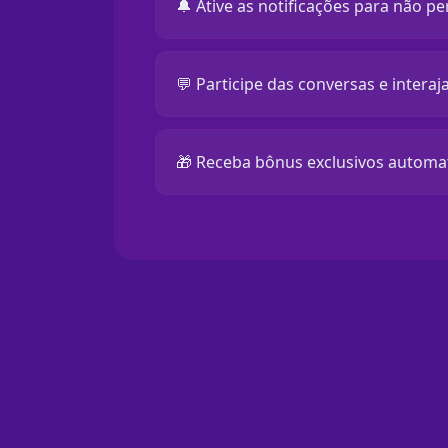
🔔 Ative as notificações para não p
💬 Participe das conversas e interaj
🎁 Receba bônus exclusivos autom