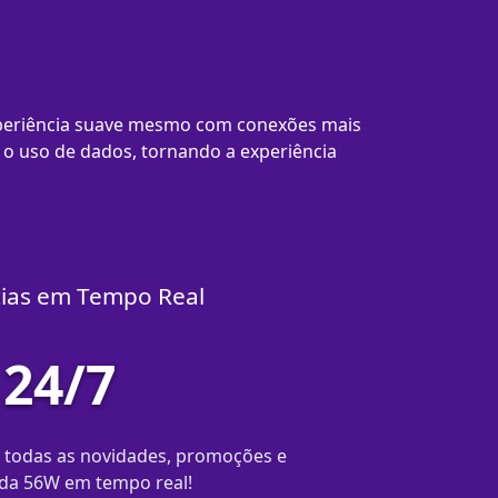
xperiência suave mesmo com conexões mais
 o uso de dados, tornando a experiência
cias em Tempo Real
24/7
e todas as novidades, promoções e
da 56W em tempo real!