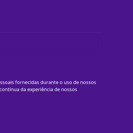
ssoais fornecidas durante o uso de nossos
 contínua da experiência de nossos