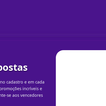
postas
no cadastro e em cada
promoções incríveis e
unte-se aos vencedores