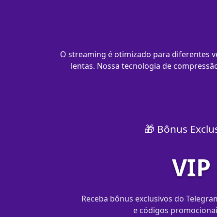
O streaming é otimizado para diferentes
lentas. Nossa tecnologia de compressão
🎁 Bônus Exclu
VIP
Receba bônus exclusivos do Telegra
e códigos promocionai