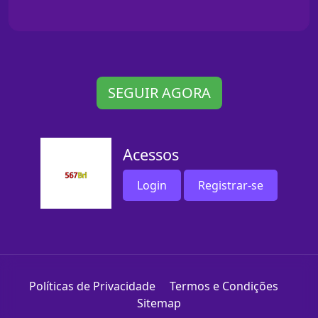
SEGUIR AGORA
Acessos
Login
Registrar-se
Políticas de Privacidade
Termos e Condições
Sitemap