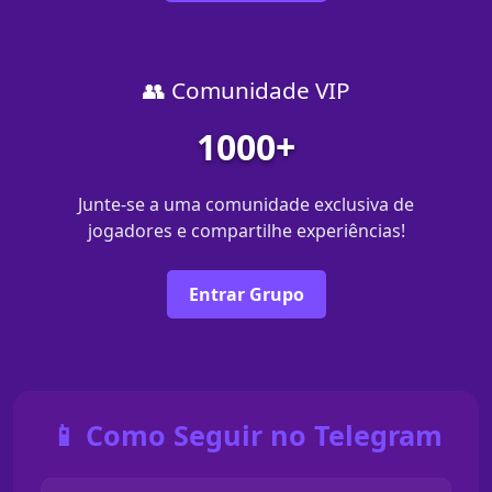
👥 Comunidade VIP
1000+
Junte-se a uma comunidade exclusiva de
jogadores e compartilhe experiências!
Entrar Grupo
📱 Como Seguir no Telegram