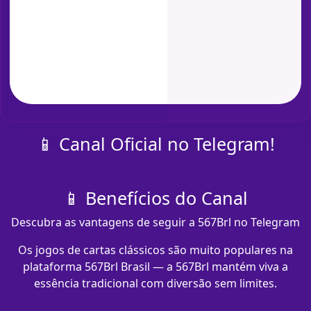
📱 Canal Oficial no Telegram!
📱 Benefícios do Canal
Descubra as vantagens de seguir a 567Brl no Telegram
Os jogos de cartas clássicos são muito populares na
plataforma 567Brl Brasil — a 567Brl mantém viva a
essência tradicional com diversão sem limites.