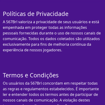
Políticas de Privacidade
A 567Brl valoriza a privacidade de seus usuários e está
empenhada em proteger todas as informações
pessoais fornecidas durante o uso de nossos canais de
comunicação. Todos os dados coletados são utilizados
exclusivamente para fins de melhoria contínua da
experiência de nossos jogadores.
Termos e Condições
Os usuários da 567Brl concordam em respeitar todas
as regras e regulamentos estabelecidos. É importante
ler e entender todos os termos antes de participar de
nossos canais de comunicação. A violação destes