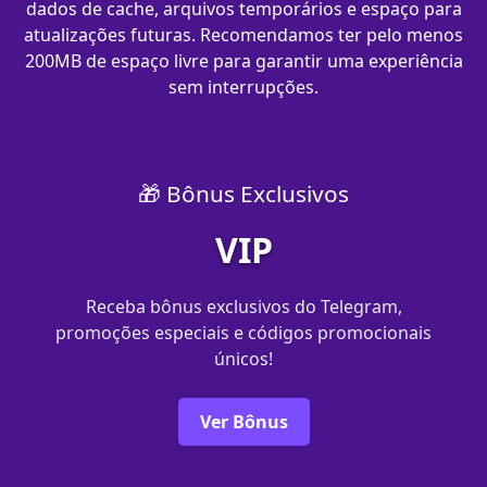
dados de cache, arquivos temporários e espaço para
atualizações futuras. Recomendamos ter pelo menos
200MB de espaço livre para garantir uma experiência
sem interrupções.
🎁 Bônus Exclusivos
VIP
Receba bônus exclusivos do Telegram,
promoções especiais e códigos promocionais
únicos!
Ver Bônus