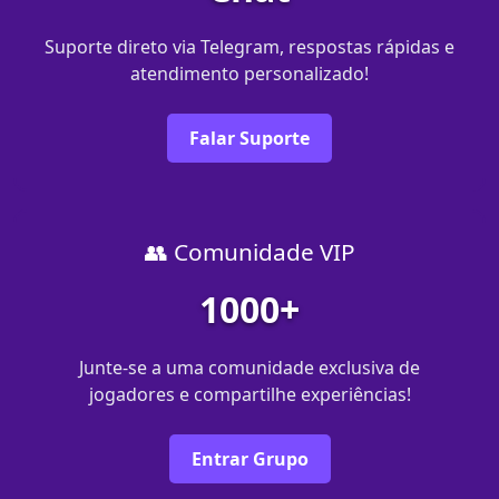
Suporte direto via Telegram, respostas rápidas e
atendimento personalizado!
Falar Suporte
👥 Comunidade VIP
1000+
Junte-se a uma comunidade exclusiva de
jogadores e compartilhe experiências!
Entrar Grupo