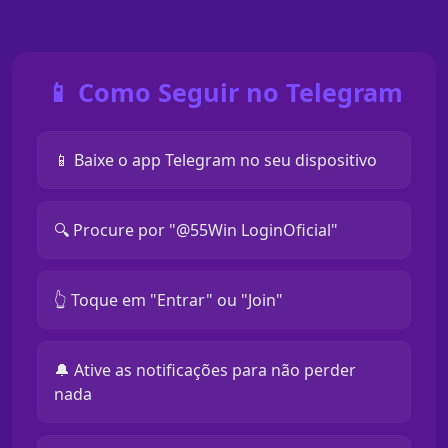
📱 Como Seguir no Telegram
📱 Baixe o app Telegram no seu dispositivo
🔍 Procure por "@55Win LoginOficial"
👆 Toque em "Entrar" ou "Join"
🔔 Ative as notificações para não perder
nada