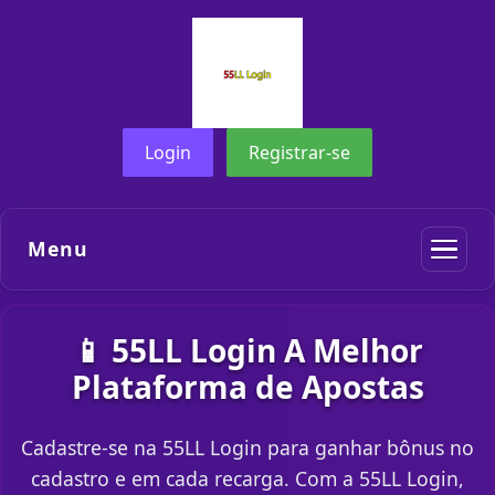
Login
Registrar-se
Menu
📱 55LL Login A Melhor
Plataforma de Apostas
Cadastre-se na 55LL Login para ganhar bônus no
cadastro e em cada recarga. Com a 55LL Login,