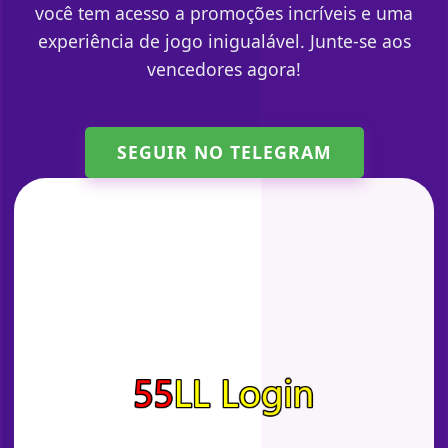
você tem acesso a promoções incríveis e uma
experiência de jogo inigualável. Junte-se aos
vencedores agora!
SEGUIR NO TELEGRAM