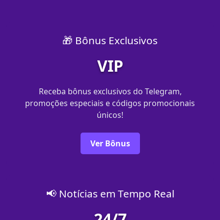
🎁 Bônus Exclusivos
VIP
Receba bônus exclusivos do Telegram,
promoções especiais e códigos promocionais
únicos!
Ver Bônus
📢 Notícias em Tempo Real
24/7