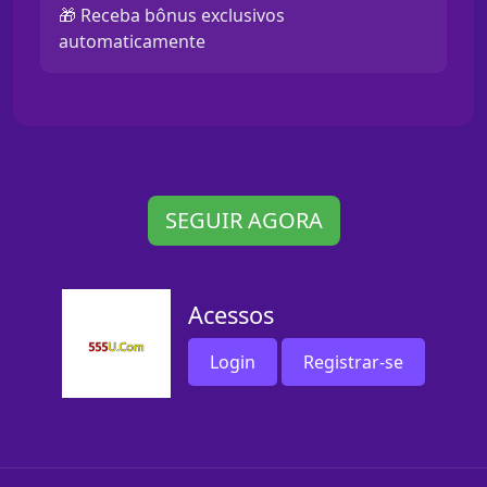
🎁 Receba bônus exclusivos
automaticamente
SEGUIR AGORA
Acessos
Login
Registrar-se