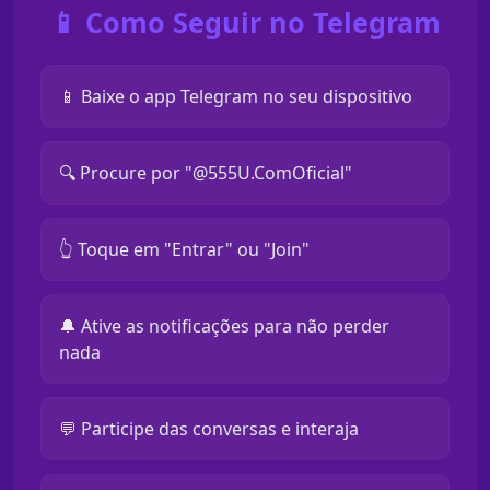
📱 Como Seguir no Telegram
📱 Baixe o app Telegram no seu dispositivo
🔍 Procure por "@555U.ComOficial"
👆 Toque em "Entrar" ou "Join"
🔔 Ative as notificações para não perder
nada
💬 Participe das conversas e interaja