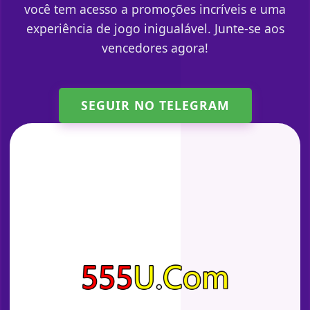
você tem acesso a promoções incríveis e uma
experiência de jogo inigualável. Junte-se aos
vencedores agora!
SEGUIR NO TELEGRAM