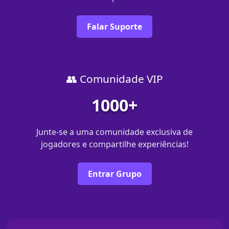
Falar Suporte
👥 Comunidade VIP
1000+
Junte-se a uma comunidade exclusiva de
jogadores e compartilhe experiências!
Entrar Grupo