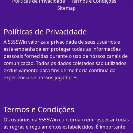
Políticas de Privacidade
Termos e Condições
Sitemap
Políticas de Privacidade
A 5555Win valoriza a privacidade de seus usuários e
está empenhada em proteger todas as informações
pessoais fornecidas durante o uso de nossos canais de
comunicação. Todos os dados coletados são utilizados
exclusivamente para fins de melhoria contínua da
experiência de nossos jogadores.
Termos e Condições
Os usuários da 5555Win concordam em respeitar todas
as regras e regulamentos estabelecidos. É importante