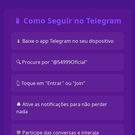
📱 Como Seguir no Telegram
📱 Baixe o app Telegram no seu dispositivo
🔍 Procure por "@54999Oficial"
👆 Toque em "Entrar" ou "Join"
🔔 Ative as notificações para não perder
nada
💬 Participe das conversas e interaja