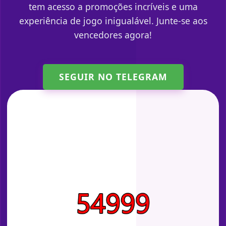
tem acesso a promoções incríveis e uma
experiência de jogo inigualável. Junte-se aos
vencedores agora!
SEGUIR NO TELEGRAM