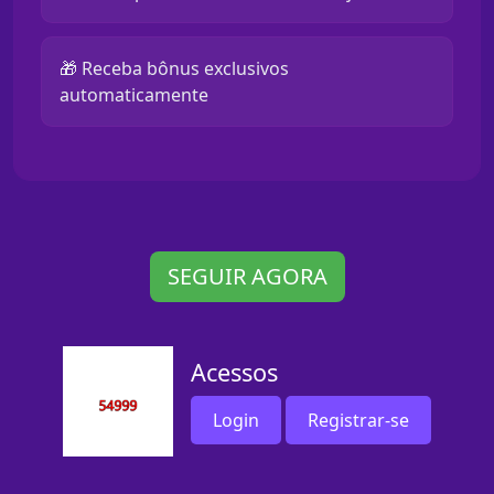
🎁 Receba bônus exclusivos
automaticamente
SEGUIR AGORA
Acessos
Login
Registrar-se