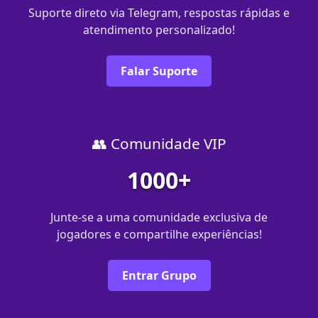
Suporte direto via Telegram, respostas rápidas e
atendimento personalizado!
Falar Suporte
👥 Comunidade VIP
1000+
Junte-se a uma comunidade exclusiva de
jogadores e compartilhe experiências!
Entrar Grupo