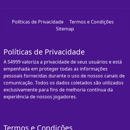
Políticas de Privacidade
Termos e Condições
Sitemap
Políticas de Privacidade
A 54999 valoriza a privacidade de seus usuários e está
empenhada em proteger todas as informações
pessoais fornecidas durante o uso de nossos canais de
comunicação. Todos os dados coletados são utilizados
exclusivamente para fins de melhoria contínua da
experiência de nossos jogadores.
Termos e Condições