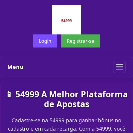
Login
Registrar-se
Menu
📱 54999 A Melhor Plataforma
de Apostas
Cadastre-se na 54999 para ganhar bônus no
cadastro e em cada recarga. Com a 54999, você