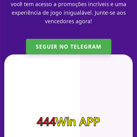
você tem acesso a promoções incríveis e uma
experiência de jogo inigualável. Junte-se aos
vencedores agora!
SEGUIR NO TELEGRAM