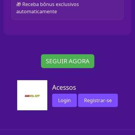
🎁 Receba bônus exclusivos
automaticamente
SEGUIR AGORA
Acessos
Login
Registrar-se