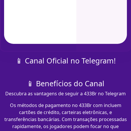
📱 Canal Oficial no Telegram!
📱 Benefícios do Canal
Descubra as vantagens de seguir a 433Br no Telegram
Os métodos de pagamento no 433Br com​ incluem
cartões de crédito, carteiras eletrônicas, e
transferências bancárias. Com transações processadas
rapidamente, os jogadores podem focar no que