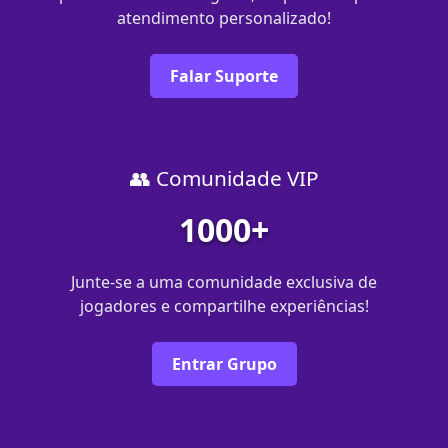
atendimento personalizado!
Falar Suporte
👥 Comunidade VIP
1000+
Junte-se a uma comunidade exclusiva de
jogadores e compartilhe experiências!
Entrar Grupo