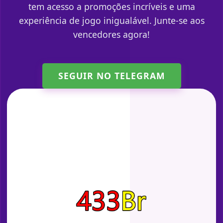
tem acesso a promoções incríveis e uma
experiência de jogo inigualável. Junte-se aos
vencedores agora!
SEGUIR NO TELEGRAM