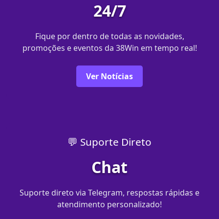
24/7
Fique por dentro de todas as novidades,
promoções e eventos da 38Win em tempo real!
Ver Notícias
💬 Suporte Direto
Chat
Suporte direto via Telegram, respostas rápidas e
atendimento personalizado!