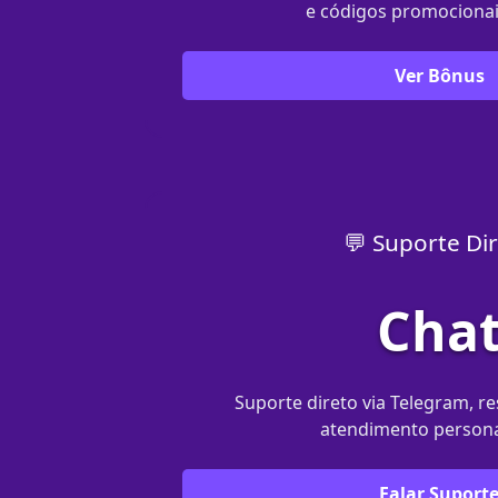
e códigos promocionai
Ver Bônus
💬 Suporte Di
Cha
Suporte direto via Telegram, r
atendimento persona
Falar Suport