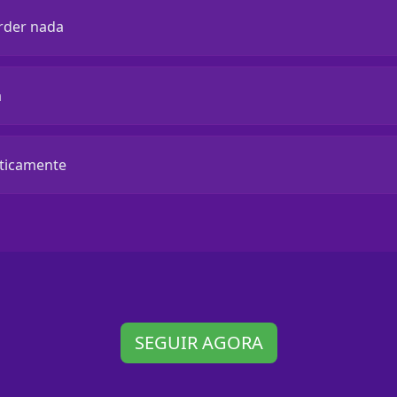
erder nada
a
aticamente
SEGUIR AGORA