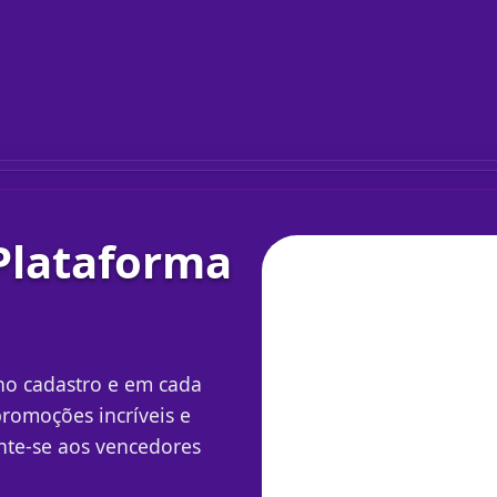
 Plataforma
no cadastro e em cada
promoções incríveis e
unte-se aos vencedores