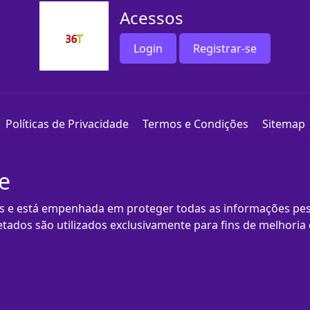
Acessos
Login
Registrar-se
Políticas de Privacidade
Termos e Condições
Sitemap
de
ios e está empenhada em proteger todas as informações pe
tados são utilizados exclusivamente para fins de melhoria