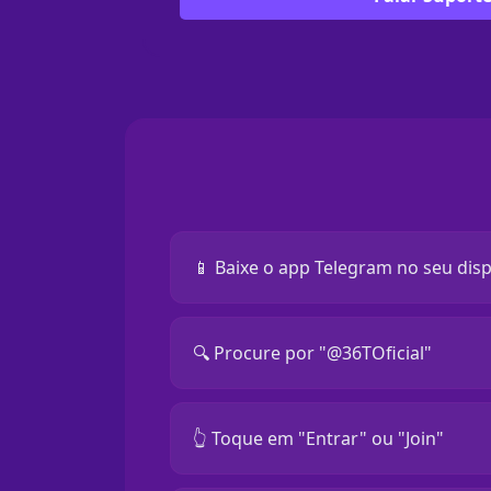
📱 Baixe o app Telegram no seu disp
🔍 Procure por "@36TOficial"
👆 Toque em "Entrar" ou "Join"