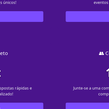
s únicos!
eventos
reto
👥 
t
espostas rápidas e
Junte-se a uma com
lizado!
compa
e