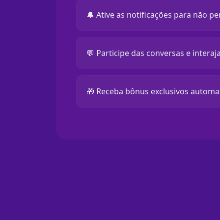
🔔 Ative as notificações para não p
💬 Participe das conversas e interaj
🎁 Receba bônus exclusivos autom