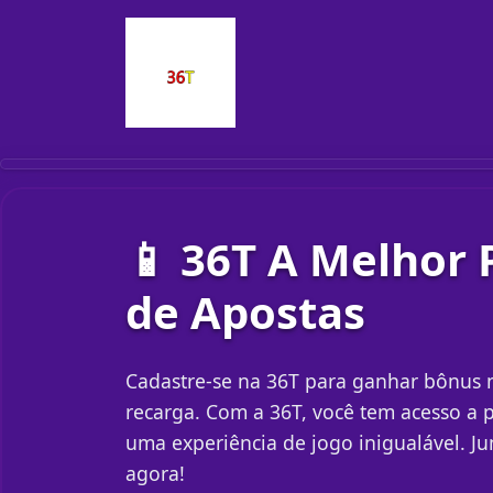
📱 36T A Melhor
de Apostas
Cadastre-se na 36T para ganhar bônus 
recarga. Com a 36T, você tem acesso a 
uma experiência de jogo inigualável. J
agora!