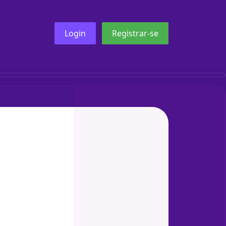
Login
Registrar-se