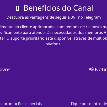
📱 Benefícios do Canal
Descubra as vantagens de seguir a 36T no Telegram
ndimento ao cliente aprimorado, com tempos de resposta ma
ecificamente para atender às necessidades dos membros VIP
. O suporte prioritário está disponível através de múltiplo
telefone.
sivos
📢 Notí
m, promoções especiais
Fique por dentro d