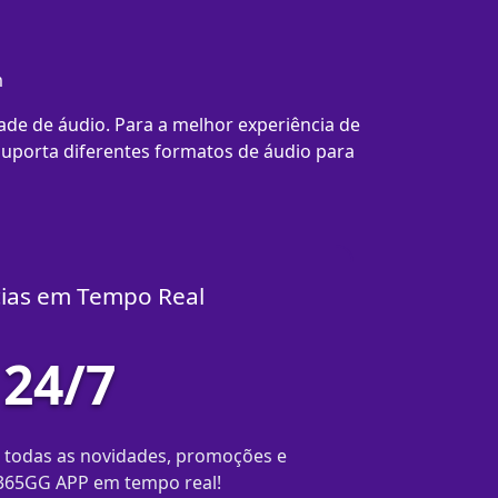
m
ade de áudio. Para a melhor experiência de
suporta diferentes formatos de áudio para
cias em Tempo Real
24/7
e todas as novidades, promoções e
365GG APP em tempo real!