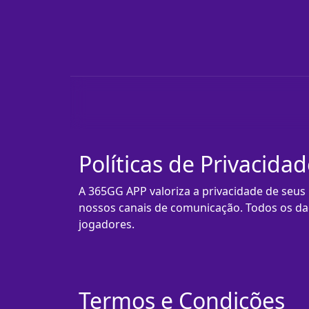
Políticas de Privacida
A 365GG APP valoriza a privacidade de seu
nossos canais de comunicação. Todos os dad
jogadores.
Termos e Condições