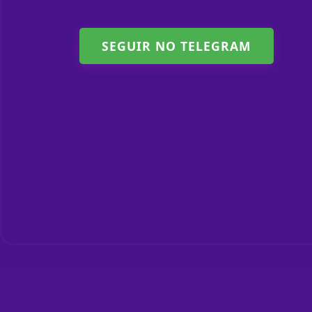
SEGUIR NO TELEGRAM