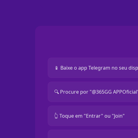
📱 Baixe o app Telegram no seu disp
🔍 Procure por "@365GG APPOficial
👆 Toque em "Entrar" ou "Join"