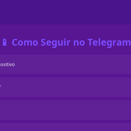
📱 Como Seguir no Telegram
ositivo
"