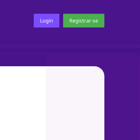
Login
Registrar-se