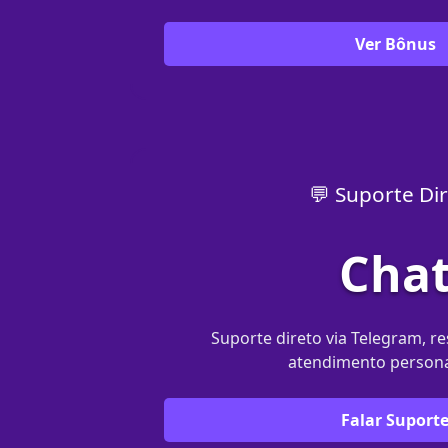
Ver Bônus
💬 Suporte Di
Cha
Suporte direto via Telegram, r
atendimento persona
Falar Suport