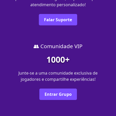
atendimento personalizado!
Falar Suporte
👥 Comunidade VIP
1000+
Junte-se a uma comunidade exclusiva de
jogadores e compartilhe experiências!
Entrar Grupo