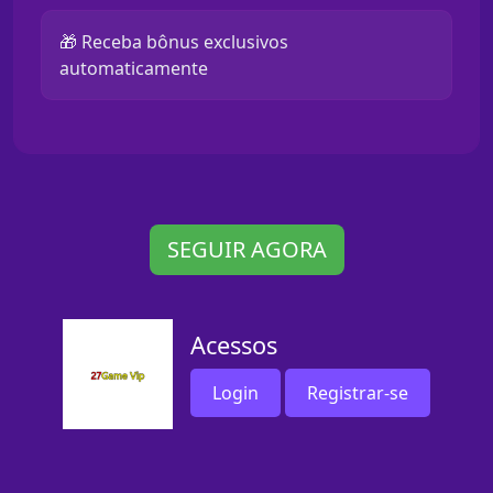
🎁 Receba bônus exclusivos
automaticamente
SEGUIR AGORA
Acessos
Login
Registrar-se