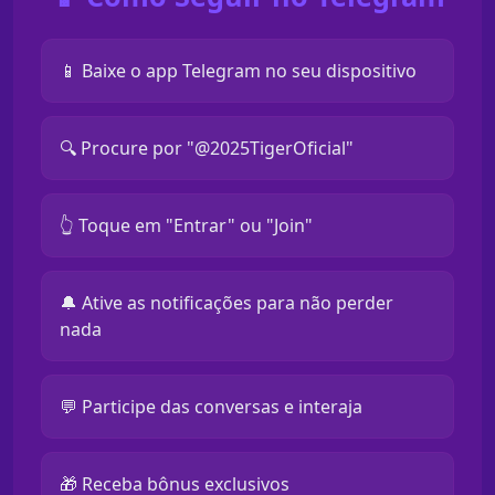
📱 Baixe o app Telegram no seu dispositivo
🔍 Procure por "@2025TigerOficial"
👆 Toque em "Entrar" ou "Join"
🔔 Ative as notificações para não perder
nada
💬 Participe das conversas e interaja
🎁 Receba bônus exclusivos