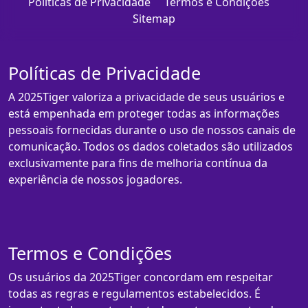
Políticas de Privacidade
Termos e Condições
Sitemap
Políticas de Privacidade
A 2025Tiger valoriza a privacidade de seus usuários e
está empenhada em proteger todas as informações
pessoais fornecidas durante o uso de nossos canais de
comunicação. Todos os dados coletados são utilizados
exclusivamente para fins de melhoria contínua da
experiência de nossos jogadores.
Termos e Condições
Os usuários da 2025Tiger concordam em respeitar
todas as regras e regulamentos estabelecidos. É