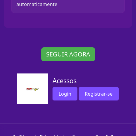
automaticamente
SEGUIR AGORA
Acessos
Login
Registrar-se