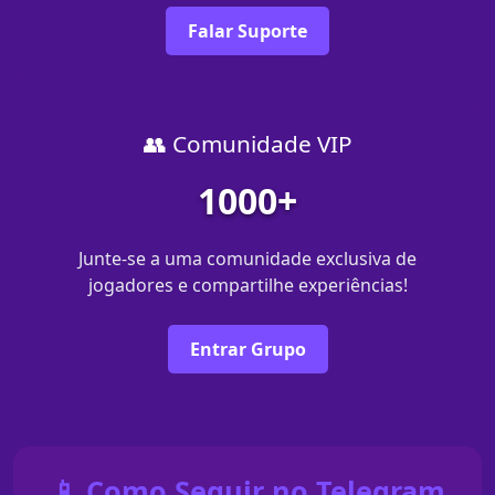
Falar Suporte
👥 Comunidade VIP
1000+
Junte-se a uma comunidade exclusiva de
jogadores e compartilhe experiências!
Entrar Grupo
📱 Como Seguir no Telegram