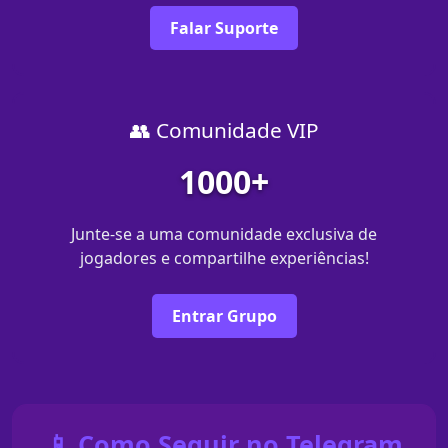
Falar Suporte
👥 Comunidade VIP
1000+
Junte-se a uma comunidade exclusiva de
jogadores e compartilhe experiências!
Entrar Grupo
📱 Como Seguir no Telegram