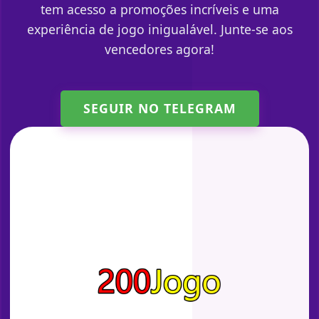
tem acesso a promoções incríveis e uma
experiência de jogo inigualável. Junte-se aos
vencedores agora!
SEGUIR NO TELEGRAM