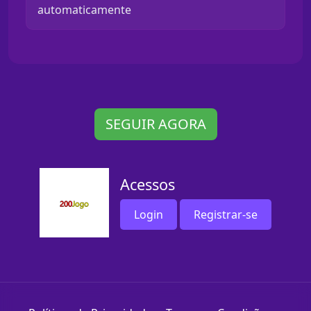
automaticamente
SEGUIR AGORA
Acessos
Login
Registrar-se