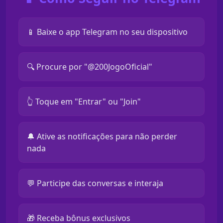
📱 Baixe o app Telegram no seu dispositivo
🔍 Procure por "@200JogoOficial"
👆 Toque em "Entrar" ou "Join"
🔔 Ative as notificações para não perder
nada
💬 Participe das conversas e interaja
🎁 Receba bônus exclusivos