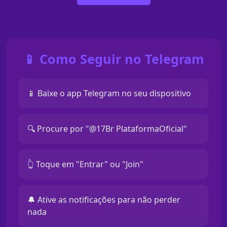
📱 Como Seguir no Telegram
📱 Baixe o app Telegram no seu dispositivo
🔍 Procure por "@17Br PlataformaOficial"
👆 Toque em "Entrar" ou "Join"
🔔 Ative as notificações para não perder
nada