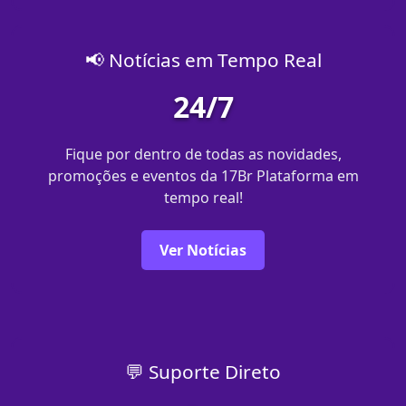
📢 Notícias em Tempo Real
24/7
Fique por dentro de todas as novidades,
promoções e eventos da 17Br Plataforma em
tempo real!
Ver Notícias
💬 Suporte Direto