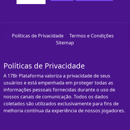
Políticas de Privacidade
Termos e Condições
Sitemap
Políticas de Privacidade
A 17Br Plataforma valoriza a privacidade de seus
usuários e está empenhada em proteger todas as
informações pessoais fornecidas durante o uso de
nossos canais de comunicação. Todos os dados
coletados são utilizados exclusivamente para fins de
melhoria contínua da experiência de nossos jogadores.