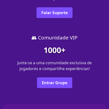
Falar Suporte
👥 Comunidade VIP
1000+
Junte-se a uma comunidade exclusiva de
jogadores e compartilhe experiências!
Entrar Grupo