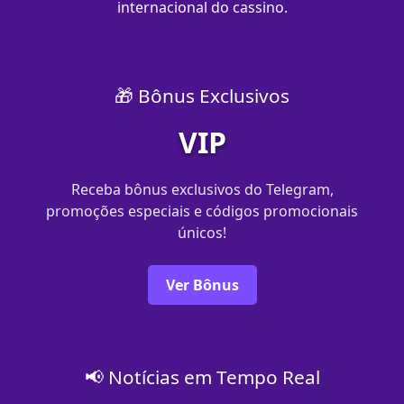
internacional do cassino.
🎁 Bônus Exclusivos
VIP
Receba bônus exclusivos do Telegram,
promoções especiais e códigos promocionais
únicos!
Ver Bônus
📢 Notícias em Tempo Real