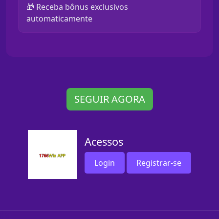
🎁 Receba bônus exclusivos
automaticamente
SEGUIR AGORA
Acessos
Login
Registrar-se