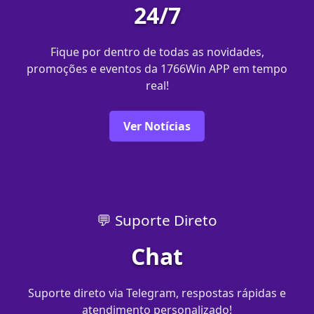
24/7
Fique por dentro de todas as novidades,
promoções e eventos da 1766Win APP em tempo
real!
Ver Notícias
💬 Suporte Direto
Chat
Suporte direto via Telegram, respostas rápidas e
atendimento personalizado!