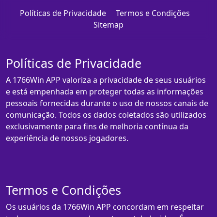
Políticas de Privacidade
Termos e Condições
Sitemap
Políticas de Privacidade
A 1766Win APP valoriza a privacidade de seus usuários
e está empenhada em proteger todas as informações
pessoais fornecidas durante o uso de nossos canais de
comunicação. Todos os dados coletados são utilizados
exclusivamente para fins de melhoria contínua da
experiência de nossos jogadores.
Termos e Condições
Os usuários da 1766Win APP concordam em respeitar