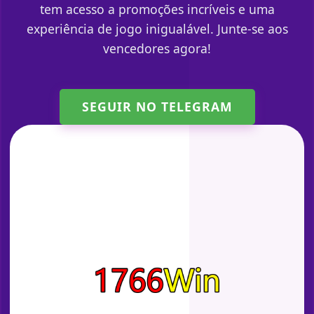
tem acesso a promoções incríveis e uma
experiência de jogo inigualável. Junte-se aos
vencedores agora!
SEGUIR NO TELEGRAM