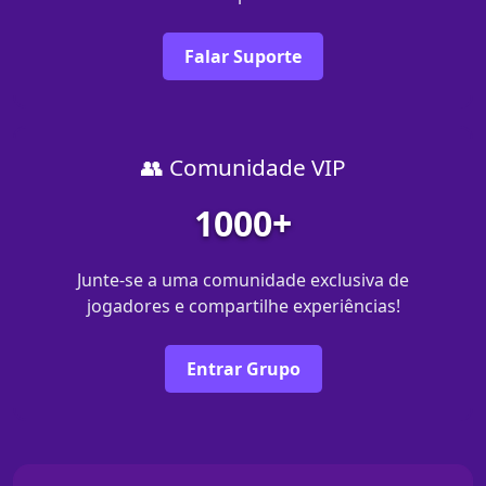
Falar Suporte
👥 Comunidade VIP
1000+
Junte-se a uma comunidade exclusiva de
jogadores e compartilhe experiências!
Entrar Grupo