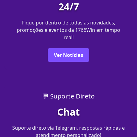
24/7
Fique por dentro de todas as novidades,
promoções e eventos da 1766Win em tempo
real!
Ver Notícias
💬 Suporte Direto
Chat
Suporte direto via Telegram, respostas rápidas e
atendimento personalizado!