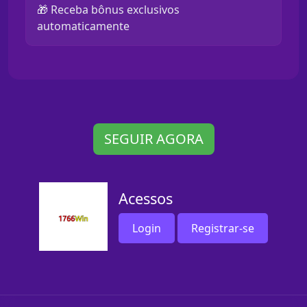
🎁 Receba bônus exclusivos
automaticamente
SEGUIR AGORA
Acessos
Login
Registrar-se