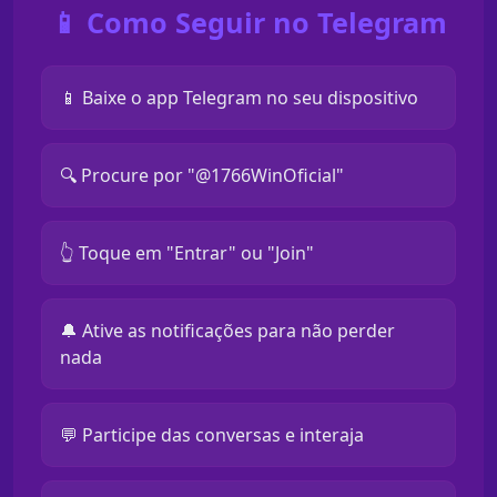
📱 Como Seguir no Telegram
📱 Baixe o app Telegram no seu dispositivo
🔍 Procure por "@1766WinOficial"
👆 Toque em "Entrar" ou "Join"
🔔 Ative as notificações para não perder
nada
💬 Participe das conversas e interaja