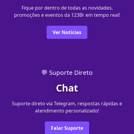
Fique por dentro de todas as novidades,
promoções e eventos da 123Br em tempo real!
Ver Notícias
💬 Suporte Direto
Chat
Suporte direto via Telegram, respostas rápidas e
atendimento personalizado!
Falar Suporte